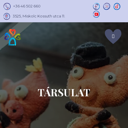
+36 46 502 660
3525, Miskolc Kossuth utca 11.
TÁRSULAT