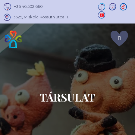
+36 46 502 660
3525, Miskolc Kossuth utca 11.
TÁRSULAT