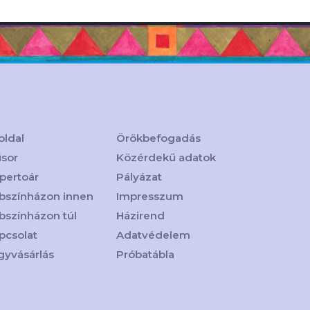
oldal
Örökbefogadás
sor
Közérdekű adatok
pertoár
Pályázat
bszínházon innen
Impresszum
bszínházon túl
Házirend
pcsolat
Adatvédelem
gyvásárlás
Próbatábla