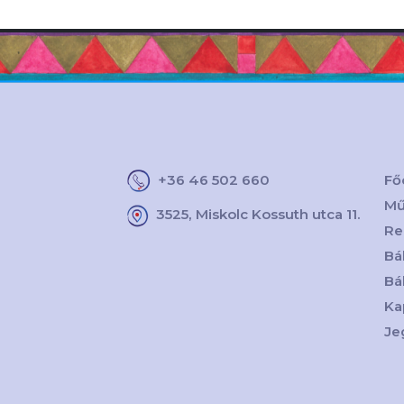
+36 46 502 660
Fő
Mű
3525, Miskolc Kossuth utca 11.
Re
Bá
Bá
Ka
Je