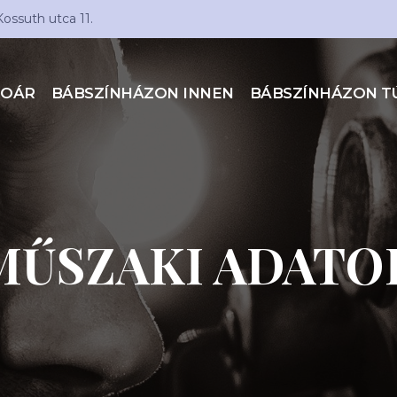
Kossuth utca 11.
TOÁR
BÁBSZÍNHÁZON INNEN
BÁBSZÍNHÁZON T
MŰSZAKI ADATO