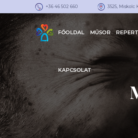
+36 46 502 660
3525, Miskolc 
FŐOLDAL
MŰSOR
REPER
KAPCSOLAT