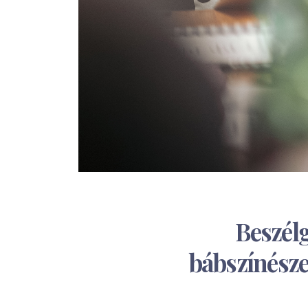
Beszélg
bábszínészei