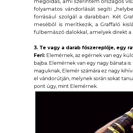
megoldás, ami szerintem országos viszo
folyamatos vándorlását segíti „helybe
forrásául szolgál a darabban. Két Gra
meséből is merítkezik, a Graffaló kis
fülbemászó dalokkal, amelyek direkt a
3. Te vagy a darab főszereplője, egy ra
Feri:
Elemérnek, az egérnek van egy külön
bajba. Elemérnek van egy nagy bánata is:
maguknak, Elemér számára ez nagy kihívás
el vándorútján, melynek során sokat tanul 
pont úgy, mint Elemérnek.