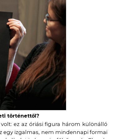
ti t
ö
rt
é
nettő
l?
volt: ez az óriási figura három különálló
 Ez egy izgalmas, nem mindennapi formai