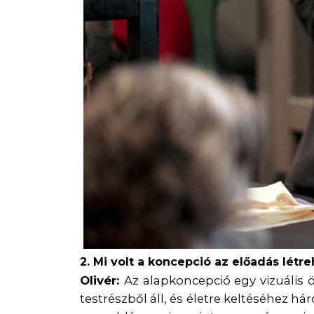
2. Mi volt a koncepció az előadá
s lé
tre
Olivér:
Az alapkoncepció egy vizuális öt
testrészből áll, és életre keltéséhe