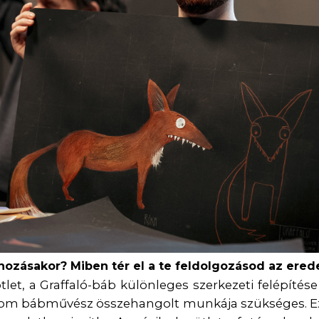
hozásakor? Miben t
é
r el a te feldolgozásod az erede
let, a Graffaló-báb különleges szerkezeti felépítése 
z három bábművész összehangolt munkája szükséges.