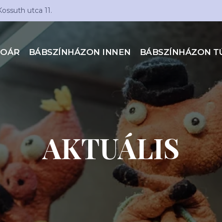
Kossuth utca 11.
TOÁR
BÁBSZÍNHÁZON INNEN
BÁBSZÍNHÁZON T
AKTUÁLIS