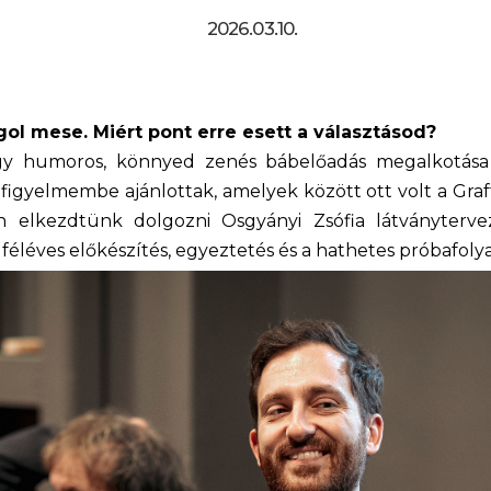
2026.03.10.
ngol mese. Mi
é
rt pont erre esett a választá
s
od?
 humoros, könnyed zenés bábelőadás megalkotása v
igyelmembe ajánlottak, amelyek között ott volt a Graff
elkezdtünk dolgozni Osgyányi Zsófia látványtervez
féléves előkészítés, egyeztetés és a hathetes próbafol