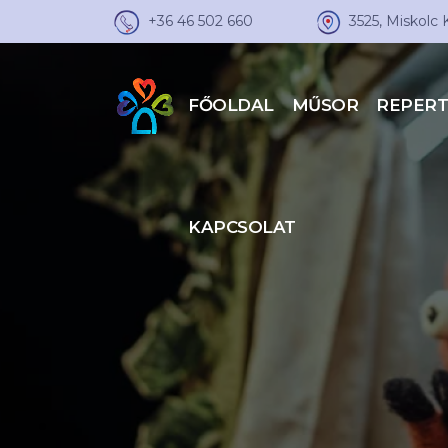
+36 46 502 660
3525, Miskolc 
FŐOLDAL
MŰSOR
REPER
KAPCSOLAT