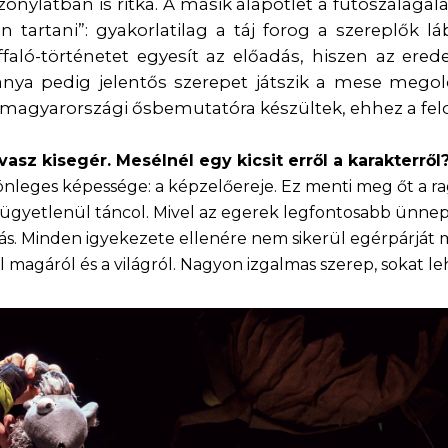
nylatban is ritka. A másik alapötlet a futószalagal
n tartani”: gyakorlatilag a táj forog a szereplők l
ffaló-történetet egyesít az előadás, hiszen az ered
lánya pedig jelentős szerepet játszik a mese mego
 magyarországi ősbemutatóra készültek, ehhez a fe
vasz kisegér. Mesélnél egy kicsit erről a karakterről
leges képessége: a képzelőereje. Ez menti meg őt a ra
 ügyetlenül táncol. Mivel az egerek legfontosabb ünnep
. Minden igyekezete ellenére nem sikerül egérpárját meg
magáról és a világról. Nagyon izgalmas szerep, sokat leh