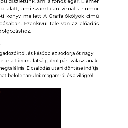
apú díszletünk, ami a főhős egér, Elemér
ába alatt, ami számtalan vizuális humor
eti könyv mellett A Graffalókölyök című
ldásában. Ezenkívül tele van az előadás
ldolgozáshoz.
?
gadozóktól, és később ez sodorja őt nagy
e az a táncmulatság, ahol párt választanak
találnia. E csalódás utáni döntése indítja
et belőle tanulni: magamról és a világról,