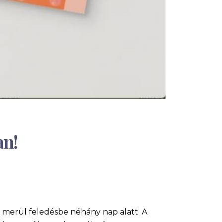
an!
 merül feledésbe néhány nap alatt. A