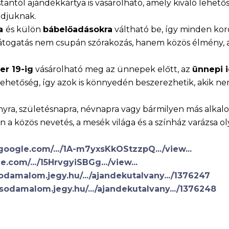
tól ajándékkártya is vásárolható, amely kiváló lehetős
ádjuknak.
ra
és külön
bábelőadásokra
váltható be, így minden kor
 látogatás nem csupán szórakozás, hanem közös élmény,
r 19-ig
vásárolható meg az ünnepek előtt, az
ünnepi 
 lehetőség, így azok is könnyedén beszerezhetik, akik n
sonyra, születésnapra, névnapra vagy bármilyen más alk
 a közös nevetés, a mesék világa és a színház varázsa o
.google.com/.../1A-m7yxsKkOStzzpQ.../view...
e.com/.../15HrvgyiSBGg.../view...
sodamalom.jegy.hu/.../ajandekutalvany.../1376247
csodamalom.jegy.hu/.../ajandekutalvany.../1376248