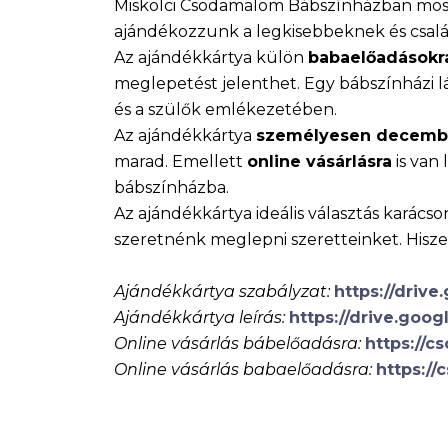
Miskolci Csodamalom Bábszínházban mostan
ajándékozzunk a legkisebbeknek és csal
Az ajándékkártya külön
babaelőadások
meglepetést jelenthet. Egy bábszínházi
és a szülők emlékezetében.
Az ajándékkártya
személyesen decembe
marad. Emellett
online vásárlásra
is van
bábszínházba.
Az ajándékkártya ideális választás karác
szeretnénk meglepni szeretteinket. Hiszen
Ajándékkártya szabályzat:
https://drive
Ajándékkártya leírás:
https://drive.googl
Online vásárlás bábelőadásra:
https://c
Online vásárlás babaelőadásra:
https://