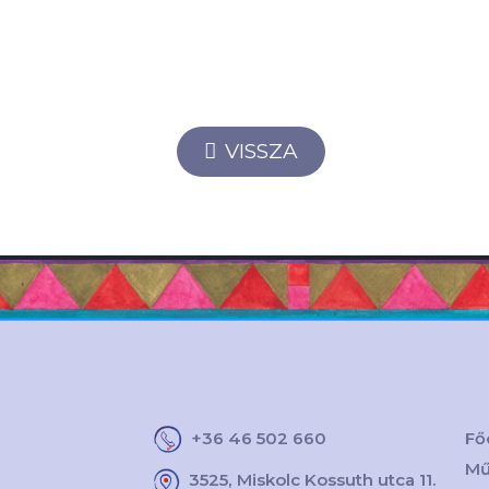
VISSZA
+36 46 502 660
Fő
Mű
3525, Miskolc Kossuth utca 11.