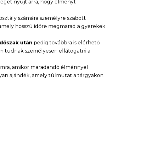
éget nyújt arra, hogy élményt
osztály számára személyre szabott
 amely hosszú időre megmarad a gyerekek
időszak után
pedig továbbra is elérhető
em tudnak személyesen ellátogatni a
alomra, amikor maradandó élménnyel
lyan ajándék, amely túlmutat a tárgyakon.