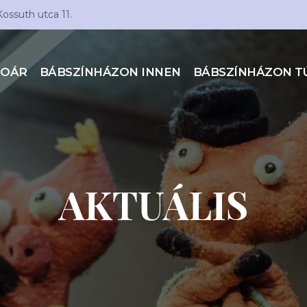
Kossuth utca 11.
TOÁR
BÁBSZÍNHÁZON INNEN
BÁBSZÍNHÁZON T
AKTUÁLIS