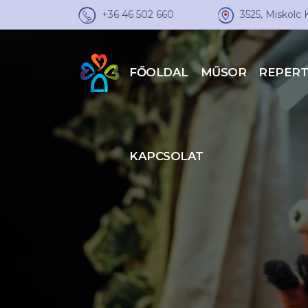
+36 46 502 660
3525, Miskolc 
FŐOLDAL
MŰSOR
REPER
KAPCSOLAT